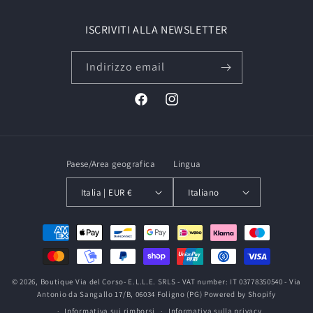
ISCRIVITI ALLA NEWSLETTER
Indirizzo email
Facebook
Instagram
Paese/Area geografica
Lingua
Italia | EUR €
Italiano
Metodi
di
pagamento
© 2026,
Boutique Via del Corso
- E.L.L.E. SRLS - VAT number: IT 03778350540 - Via
Antonio da Sangallo 17/B, 06034 Foligno (PG)
Powered by Shopify
Informativa sui rimborsi
Informativa sulla privacy