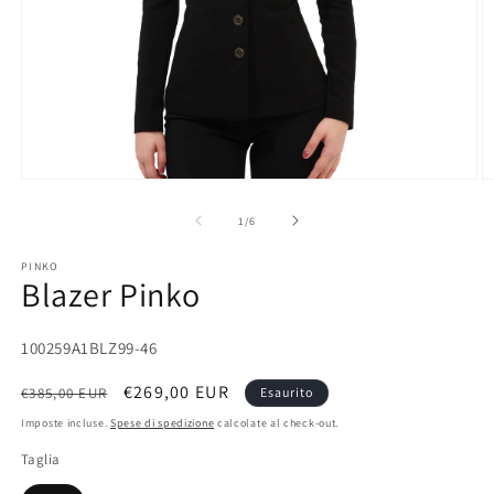
Apri
A
contenuti
c
multimediali
m
su
1
/
6
1
2
in
in
PINKO
finestra
fi
Blazer Pinko
modale
m
SKU:
100259A1BLZ99-46
Prezzo
Prezzo
€269,00 EUR
€385,00 EUR
Esaurito
di
scontato
Imposte incluse.
Spese di spedizione
calcolate al check-out.
listino
Taglia