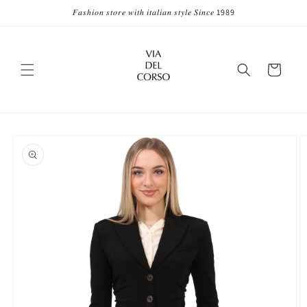
Vai
𝐹𝑎𝑠ℎ𝑖𝑜𝑛 𝑠𝑡𝑜𝑟𝑒 𝑤𝑖𝑡ℎ 𝑖𝑡𝑎𝑙𝑖𝑎𝑛 𝑠𝑡𝑦𝑙𝑒 𝑆𝑖𝑛𝑐𝑒 1989
direttamente
ai contenuti
Carrello
Passa alle
informazioni
sul prodotto