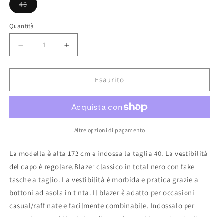
46
Variante
esaurita
o
Quantità
non
disponibile
Diminuisci
Aumenta
quantità
quantità
per
per
Blazer
Blazer
Esaurito
Pinko
Pinko
Altre opzioni di pagamento
La modella è alta 172 cm e indossa la taglia 40. La vestibilità
del capo è regolare.Blazer classico in total nero con fake
tasche a taglio. La vestibilità è morbida e pratica grazie a
bottoni ad asola in tinta. Il blazer è adatto per occasioni
casual/raffinate e facilmente combinabile. Indossalo per