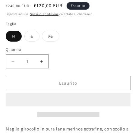
Prezzo
Prezzo
€120,00 EUR
€240,00 EUR
Esaurito
di
scontato
Imposte incluse.
Spese di spedizione
calcolate al check-out.
listino
Taglia
M
L
XL
Variante
Variante
Variante
esaurita
esaurita
esaurita
o
o
o
Quantità
non
non
non
disponibile
disponibile
disponibile
Diminuisci
Aumenta
quantità
quantità
per
per
Sweater
Sweater
Esaurito
man
man
Maglia girocollo in pura lana merinos extrafine, con scollo a