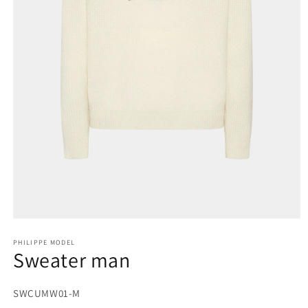
Apri
contenuti
multimediali
PHILIPPE MODEL
Sweater man
1
in
finestra
modale
SKU:
SWCUMW01-M