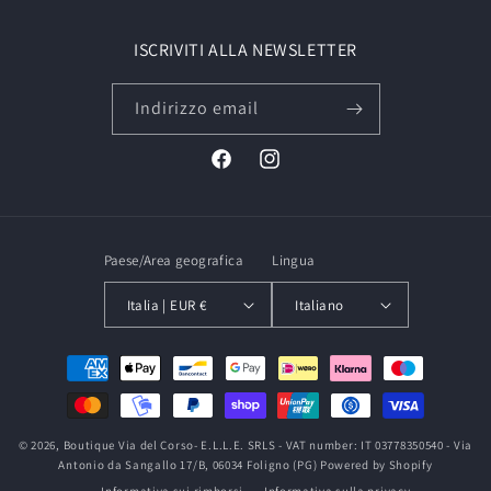
ISCRIVITI ALLA NEWSLETTER
Indirizzo email
Facebook
Instagram
Paese/Area geografica
Lingua
Italia | EUR €
Italiano
Metodi
di
pagamento
© 2026,
Boutique Via del Corso
- E.L.L.E. SRLS - VAT number: IT 03778350540 - Via
Antonio da Sangallo 17/B, 06034 Foligno (PG)
Powered by Shopify