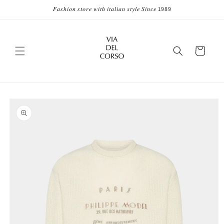
Vai
𝐹𝑎𝑠ℎ𝑖𝑜𝑛 𝑠𝑡𝑜𝑟𝑒 𝑤𝑖𝑡ℎ 𝑖𝑡𝑎𝑙𝑖𝑎𝑛 𝑠𝑡𝑦𝑙𝑒 𝑆𝑖𝑛𝑐𝑒 1989
direttamente
ai contenuti
Carrello
Passa alle
informazioni
sul prodotto