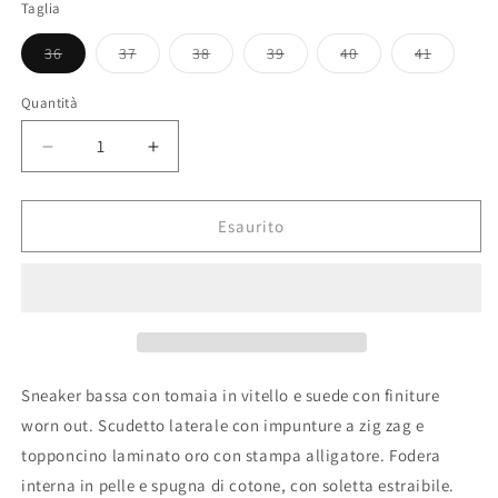
Taglia
36
37
38
39
40
41
Variante
Variante
Variante
Variante
Variante
Variante
esaurita
esaurita
esaurita
esaurita
esaurita
esaurita
o
o
o
o
o
o
Quantità
non
non
non
non
non
non
disponibile
disponibile
disponibile
disponibile
disponibile
disponibi
Diminuisci
Aumenta
quantità
quantità
per
per
PRSX
PRSX
Esaurito
LOW
LOW
WOMAN
WOMAN
PHILIPPE
PHILIPPE
MODEL
MODEL
Sneaker bassa con tomaia in vitello e suede con finiture
worn out. Scudetto laterale con impunture a zig zag e
topponcino laminato oro con stampa alligatore. Fodera
interna in pelle e spugna di cotone, con soletta estraibile.