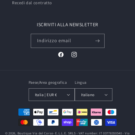
Recedi dal contratto
ISCRIVITI ALLA NEWSLETTER
Indirizzo email
Facebook
Instagram
Paese/Area geografica
Lingua
Italia | EUR €
Italiano
Metodi
di
pagamento
© 2026,
Boutique Via del Corso
- E.L.L.E. SRLS - VAT number: IT 03778350540 - Via