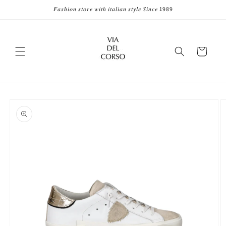
Vai
𝐹𝑎𝑠ℎ𝑖𝑜𝑛 𝑠𝑡𝑜𝑟𝑒 𝑤𝑖𝑡ℎ 𝑖𝑡𝑎𝑙𝑖𝑎𝑛 𝑠𝑡𝑦𝑙𝑒 𝑆𝑖𝑛𝑐𝑒 1989
direttamente
ai contenuti
Carrello
Passa alle
informazioni
sul prodotto