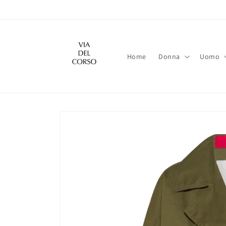
Vai
direttamente
ai contenuti
Home
Donna
Uomo
Passa alle
informazioni
sul prodotto