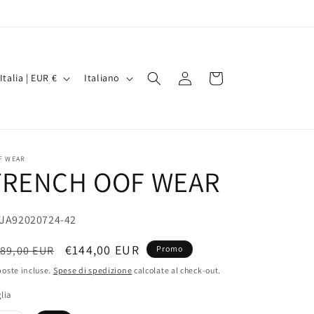
P
L
Accedi
Carrello
Italia | EUR €
Italiano
i
n
g
u
F WEAR
TRENCH OOF WEAR
a
A
U:
JA92020724-42
rezzo
Prezzo
€144,00 EUR
89,00 EUR
Promo
scontato
oste incluse.
Spese di spedizione
calcolate al check-out.
stino
lia