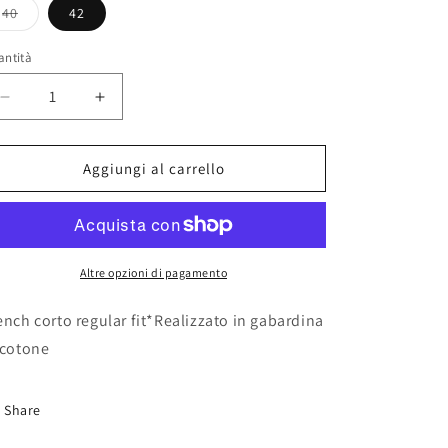
40
42
o
Variante
esaurita
o
antità
non
disponibile
Diminuisci
Aumenta
quantità
quantità
per
per
TRENCH
TRENCH
Aggiungi al carrello
OOF
OOF
WEAR
WEAR
Altre opzioni di pagamento
ench corto regular fit*Realizzato in gabardina
 cotone
Share