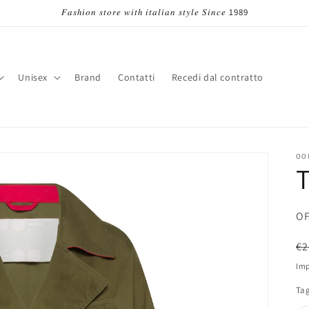
𝐹𝑎𝑠ℎ𝑖𝑜𝑛 𝑠𝑡𝑜𝑟𝑒 𝑤𝑖𝑡ℎ 𝑖𝑡𝑎𝑙𝑖𝑎𝑛 𝑠𝑡𝑦𝑙𝑒 𝑆𝑖𝑛𝑐𝑒 1989
Unisex
Brand
Contatti
Recedi dal contratto
a
e
s
e
OO
/
SK
OF
r
e
P
€2
a
di
Imp
li
g
Tag
e