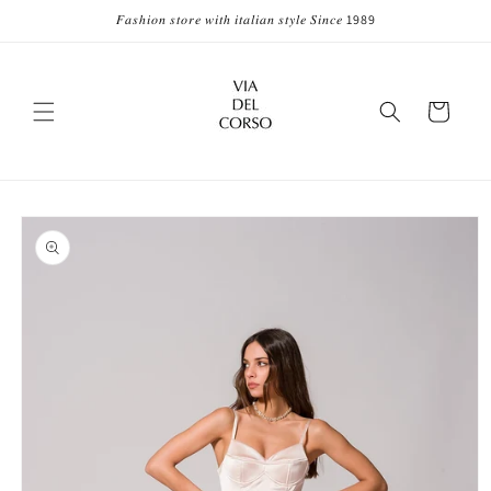
Vai
𝐹𝑎𝑠ℎ𝑖𝑜𝑛 𝑠𝑡𝑜𝑟𝑒 𝑤𝑖𝑡ℎ 𝑖𝑡𝑎𝑙𝑖𝑎𝑛 𝑠𝑡𝑦𝑙𝑒 𝑆𝑖𝑛𝑐𝑒 1989
direttamente
ai contenuti
Carrello
Passa alle
informazioni
sul prodotto