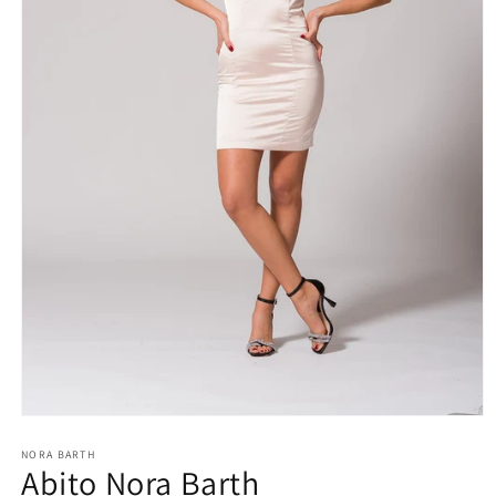
Apri
contenuti
multimediali
NORA BARTH
Abito Nora Barth
1
in