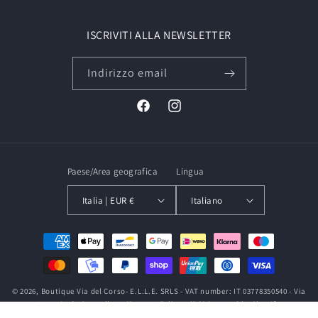
ISCRIVITI ALLA NEWSLETTER
Indirizzo email
Facebook
Instagram
Paese/Area geografica
Lingua
Italia | EUR €
Italiano
Metodi
di
pagamento
© 2026,
Boutique Via del Corso
- E.L.L.E. SRLS - VAT number: IT 03778350540 - Via
Antonio da Sangallo 17/B, 06034 Foligno (PG)
Powered by Shopify