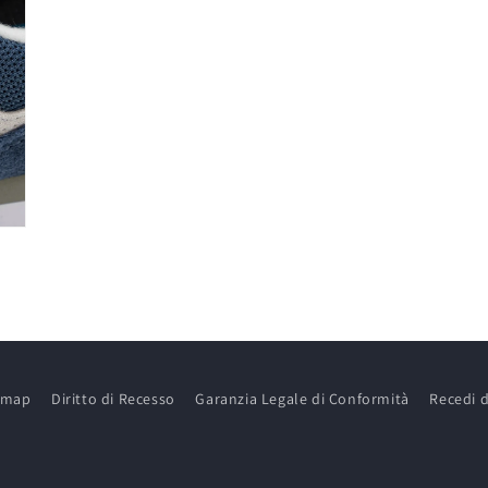
emap
Diritto di Recesso
Garanzia Legale di Conformità
Recedi d