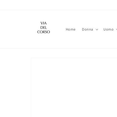
Vai
direttamente
ai contenuti
Home
Donna
Uomo
Passa alle
informazioni
sul prodotto