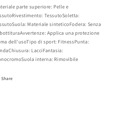
teriale parte superiore: Pelle e
ssutoRivestimento: TessutoSoletta:
ssutoSuola: Materiale sinteticoFodera: Senza
bottituraAvvertenze: Applica una protezione
ima dell'usoTipo di sport: FitnessPunta:
ndaChiusura: LacciFantasia:
nocromoSuola interna: Rimovibile
Share