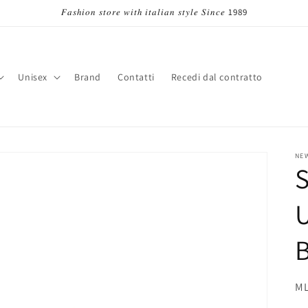
𝐹𝑎𝑠ℎ𝑖𝑜𝑛 𝑠𝑡𝑜𝑟𝑒 𝑤𝑖𝑡ℎ 𝑖𝑡𝑎𝑙𝑖𝑎𝑛 𝑠𝑡𝑦𝑙𝑒 𝑆𝑖𝑛𝑐𝑒 1989
Unisex
Brand
Contatti
Recedi dal contratto
a
e
s
e
NE
S
/
r
e
a
g
SK
ML
e