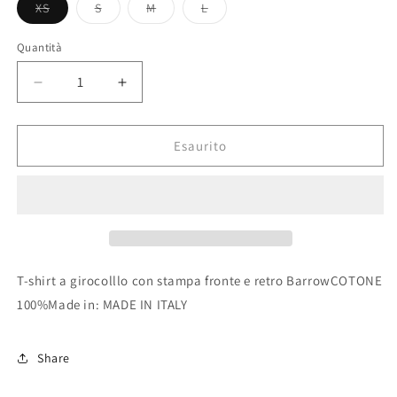
XS
S
M
L
Variante
Variante
Variante
Variante
esaurita
esaurita
esaurita
esaurita
o
o
o
o
Quantità
non
non
non
non
disponibile
disponibile
disponibile
disponibile
Diminuisci
Aumenta
quantità
quantità
per
per
T-
T-
Esaurito
Shirt
Shirt
In
In
Jersey
Jersey
Barrow
Barrow
T-shirt a girocolllo con stampa fronte e retro BarrowCOTONE
100%Made in: MADE IN ITALY
Share