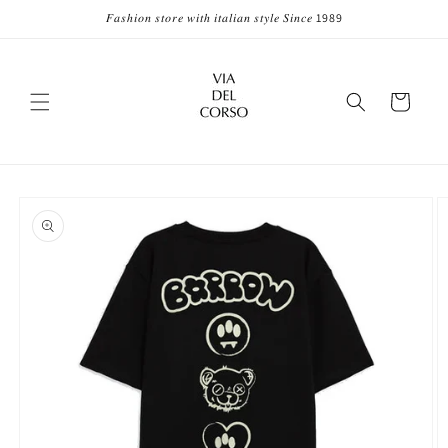
Vai
𝐹𝑎𝑠ℎ𝑖𝑜𝑛 𝑠𝑡𝑜𝑟𝑒 𝑤𝑖𝑡ℎ 𝑖𝑡𝑎𝑙𝑖𝑎𝑛 𝑠𝑡𝑦𝑙𝑒 𝑆𝑖𝑛𝑐𝑒 1989
direttamente
ai contenuti
Carrello
Passa alle
informazioni
sul prodotto