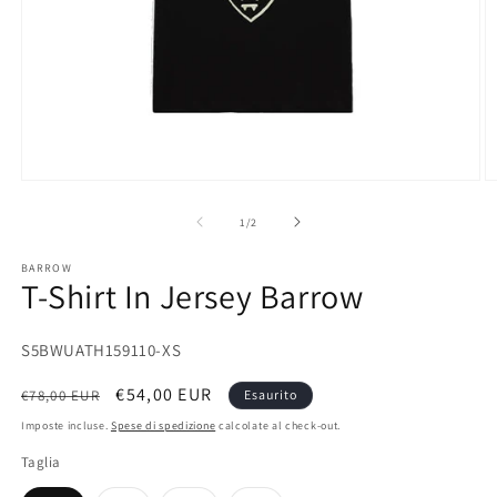
Apri
A
contenuti
c
multimediali
m
su
1
/
2
1
2
in
in
BARROW
finestra
fi
T-Shirt In Jersey Barrow
modale
m
SKU:
S5BWUATH159110-XS
Prezzo
Prezzo
€54,00 EUR
€78,00 EUR
Esaurito
di
scontato
Imposte incluse.
Spese di spedizione
calcolate al check-out.
listino
Taglia