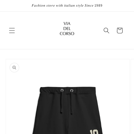
Vai
𝐹𝑎𝑠ℎ𝑖𝑜𝑛 𝑠𝑡𝑜𝑟𝑒 𝑤𝑖𝑡ℎ 𝑖𝑡𝑎𝑙𝑖𝑎𝑛 𝑠𝑡𝑦𝑙𝑒 𝑆𝑖𝑛𝑐𝑒 1989
direttamente
ai contenuti
Carrello
Passa alle
informazioni
sul prodotto