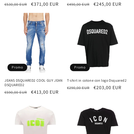
Prezzo
Prezzo
€371,00 EUR
Prezzo
Prezzo
€245,00 EUR
€530,00 EUR
€490,00 EUR
di
scontato
di
scontato
listino
listino
Promo
Promo
JEANS DSQUARED2 COOL GUY JEAN
T-shirt in cotone con logo Dsquared2
DSQUARED2
Prezzo
Prezzo
€203,00 EUR
€290,00 EUR
Prezzo
Prezzo
€413,00 EUR
€590,00 EUR
di
scontato
di
scontato
listino
listino