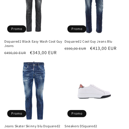
Promo
Promo
Dsquared2 Black Easy Wash Cool Guy
Dsquared2 Cool Guy Jeans Blu
Jeans
Prezzo
Prezzo
€413,00 EUR
€590,00 EUR
Prezzo
Prezzo
€343,00 EUR
€490,00 EUR
di
scontato
di
scontato
listino
listino
Promo
Promo
Jeans Skater Skinny blu Dsquared2
Sneakers DSquared2