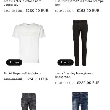
Jeans Skater in cotone nero
T-shirt Dsquared2 in Cotone Stampa
DSquared2
Icon
Prezzo
Prezzo
€280,00 EUR
Prezzo
Prezzo
€168,00 EUR
€350,00 EUR
€210,00 EUR
di
scontato
di
scontato
listino
listino
Promo
Promo
T-shirt Dsquared2 in Cotone
Jeans Cool Guy lavaggio nero
DSquared2
Prezzo
Prezzo
€256,00 EUR
€320,00 EUR
Prezzo
Prezzo
€280,00 EUR
€350,00 EUR
di
scontato
di
scontato
listino
listino