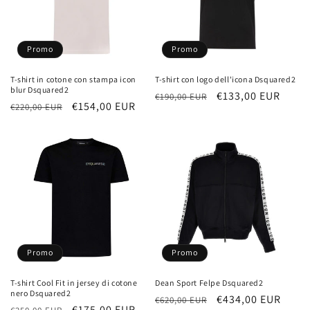
Promo
Promo
T-shirt in cotone con stampa icon
T-shirt con logo dell'icona Dsquared2
blur Dsquared2
Prezzo
Prezzo
€133,00 EUR
€190,00 EUR
Prezzo
Prezzo
€154,00 EUR
€220,00 EUR
di
scontato
di
scontato
listino
listino
Promo
Promo
T-shirt Cool Fit in jersey di cotone
Dean Sport Felpe Dsquared2
nero Dsquared2
Prezzo
Prezzo
€434,00 EUR
€620,00 EUR
Prezzo
Prezzo
€175,00 EUR