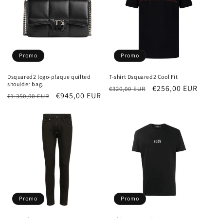
Promo
Promo
Dsquared2 logo-plaque quilted
T-shirt Dsquared2 Cool Fit
shoulder bag.
Prezzo
Prezzo
€256,00 EUR
€320,00 EUR
Prezzo
Prezzo
€945,00 EUR
€1.350,00 EUR
di
scontato
di
scontato
listino
listino
Promo
Promo