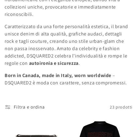
collezioni uniche, provocatorie e immediatamente
o
riconoscibili.
n
Caratterizzato da una forte personalità estetica, il brand
e
unisce denim di alta qualità, grafiche audaci, dettagli
rock e tagli couture, creando uno stile urban-glam che
:
non passa inosservato. Amato da celebrity e fashion
addicted, DSQUARED2 celebra l’individualità e rompe le
regole con
autoironia e sicurezza
.
Born in Canada, made in Italy, worn worldwide
–
DSQUARED2 è moda con carattere, senza compromessi.
Filtra e ordina
23 prodotti