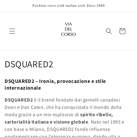
Vai
𝐹𝑎𝑠ℎ𝑖𝑜𝑛 𝑠𝑡𝑜𝑟𝑒 𝑤𝑖𝑡ℎ 𝑖𝑡𝑎𝑙𝑖𝑎𝑛 𝑠𝑡𝑦𝑙𝑒 𝑆𝑖𝑛𝑐𝑒 1989
direttamente
ai contenuti
Carrello
C
DSQUARED2
o
DSQUARED2 – Ironia, provocazione e stile
l
internazionale
l
DSQUARED2
è il brand fondato dai gemelli canadesi
Dean e Dan Caten, che ha conquistato il mondo della
e
moda grazie a un mix esplosivo di
spirito ribelle,
z
sartorialità italiana e visione globale
. Nato nel 1995 e
con base a Milano, DSQUARED2 fonde influenze
i
nordamericane con l’eleganza europea, dando vita a