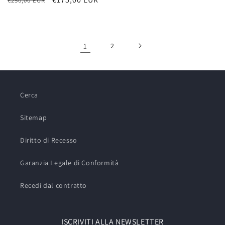
€250,00 EUR
di
scontato
di
scontato
listino
listino
1
2
Cerca
Sitemap
Diritto di Recesso
Garanzia Legale di Conformità
Recedi dal contratto
ISCRIVITI ALLA NEWSLETTER